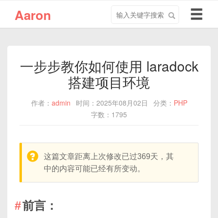
搜
导
Aaron
索
航
关
切
键
换
字
一步步教你如何使用 laradock
搭建项目环境
作者：
admin
时间：2025年08月02日
分类：
PHP
字数：1795
warning:
这篇文章距离上次修改已过369天，其
中的内容可能已经有所变动。
前言：