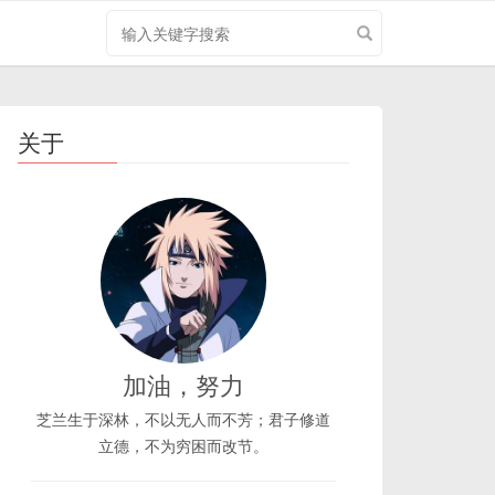
搜
索
关
键
字
关于
加油，努力
芝兰生于深林，不以无人而不芳；君子修道
立德，不为穷困而改节。