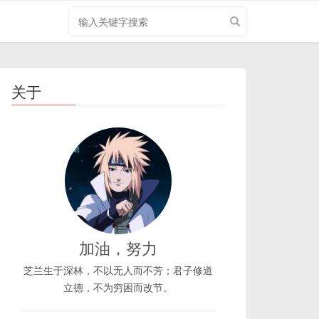
搜
索
关
键
字
关于
加油，努力
芝兰生于深林，不以无人而不芳；君子修道
立德，不为穷困而改节。