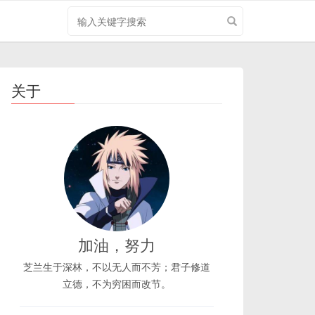
搜
索
关
键
字
关于
加油，努力
芝兰生于深林，不以无人而不芳；君子修道
立德，不为穷困而改节。